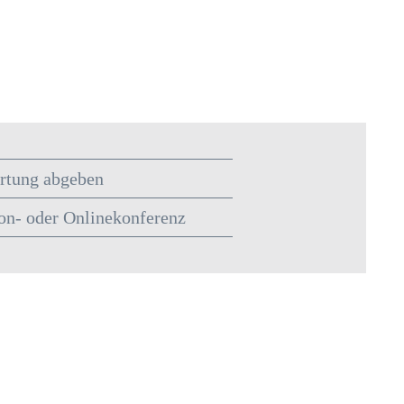
rtung abgeben
on- oder Onlinekonferenz