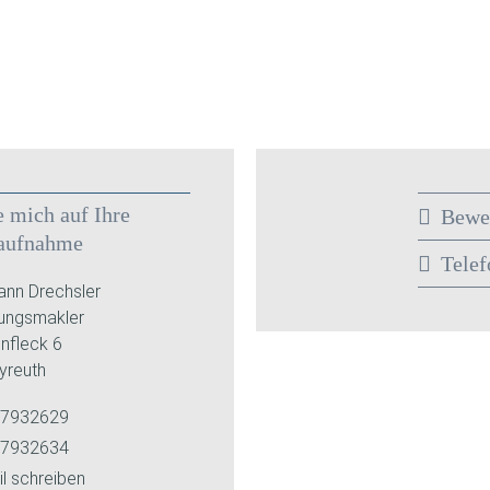
e mich auf Ihre
Bewe
aufnahme
Telef
nn Drechsler
rungsmakler
nfleck 6
yreuth
7932629
7932634
l schreiben