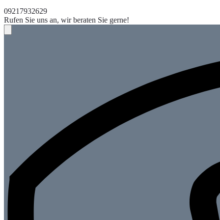
09217932629
Rufen Sie uns an, wir beraten Sie gerne!