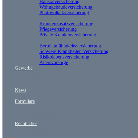
Hausratversicherung
Wohngebäudeversicherung
Photovoltaikversicherung
Pflege und Krankheit
Krankenzusatzversicherung
Pflegeversicherung
Private Krankenversicherung
Rente und Vorsorge
Berufs­unfähigkeitsversicherung
Schwere Krankheiten Versicherung
Risikolebensversicherung
Altersvorsorge
Gewerbe
Betriebshaftpflicht
Rechtsschutz
Cyber
News
News
Formulare
Kfz – Schaden
Schaden Allgemein
Datenänderung
Rechtliches
Erstinformation
Impressum