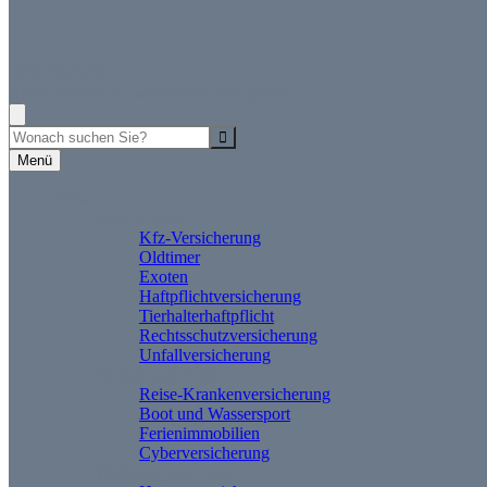
09217932629
Rufen Sie uns an, wir beraten Sie gerne!
Suche
Menü
Privat
Sach & KFZ
Kfz-Versicherung
Oldtimer
Exoten
Haftpflichtversicherung
Tierhalterhaftpflicht
Rechtsschutzversicherung
Unfallversicherung
Freizeit und Reise
Reise-Krankenversicherung
Boot und Wassersport
Ferienimmobilien
Cyberversicherung
Wohnung und Haus