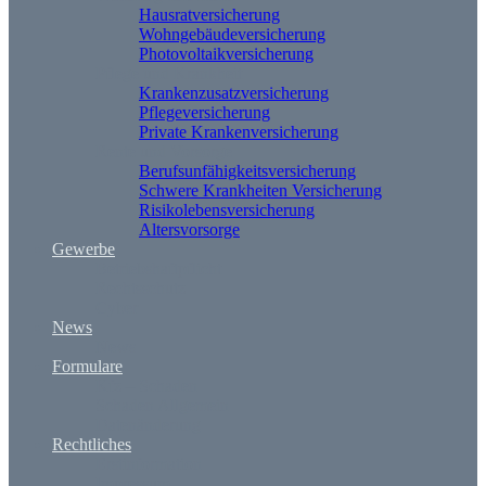
Hausratversicherung
Wohngebäudeversicherung
Photovoltaikversicherung
Pflege und Krankheit
Krankenzusatzversicherung
Pflegeversicherung
Private Krankenversicherung
Rente und Vorsorge
Berufs­unfähigkeitsversicherung
Schwere Krankheiten Versicherung
Risikolebensversicherung
Altersvorsorge
Gewerbe
Betriebshaftpflicht
Rechtsschutz
Cyber
News
News
Formulare
Kfz – Schaden
Schaden Allgemein
Datenänderung
Rechtliches
Erstinformation
Impressum