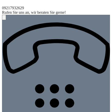
09217932629
Rufen Sie uns an, wir beraten Sie gerne!