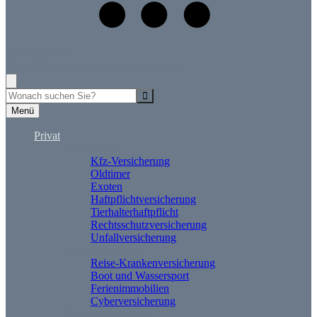
09217932629
Rufen Sie uns an, wir beraten Sie gerne!
Suche
Menü
Privat
Sach & KFZ
Kfz-Versicherung
Oldtimer
Exoten
Haftpflichtversicherung
Tierhalterhaftpflicht
Rechtsschutzversicherung
Unfallversicherung
Freizeit und Reise
Reise-Krankenversicherung
Boot und Wassersport
Ferienimmobilien
Cyberversicherung
Wohnung und Haus