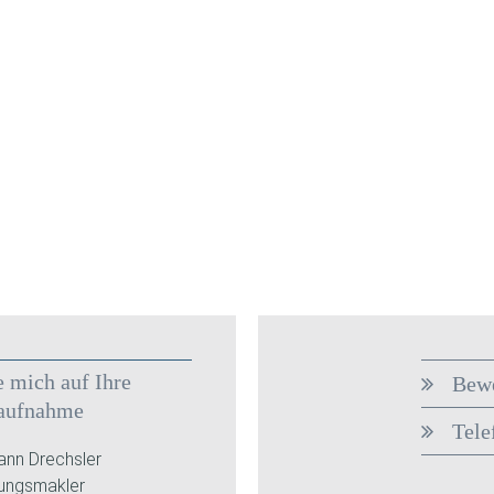
e mich auf Ihre
Bewe
aufnahme
Tele
nn Drechsler
rungsmakler