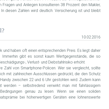
n Fragen und Anliegen konsultieren 38 Prozent den Makler,
n diesen Zahlen wird deutlich: Versicherung ist und bleibt
l?
10.02.2016
 und haben oft einen entsprechenden Preis. Es liegt daher
en. Immerhin gibt es sonst kaum Wertgegenstände, die so
chädigungs-, Verlust- und Diebstahlrisiko erhöht.
e Zahl von Smartphone-Policen. Wer sie vergleicht, sollte
ich mit zahlreichen Ausschlüssen gedrückt, die den Schutz
 Handy zwischen 22 und 6 Uhr gestohlen wird. Zudem kann
legt werden – selbstredend verwirkt man mit fahrlässigem
e Bedingungen genau zu lesen. Wenn sie einen soliden
atsprämie bei höherwertigen Geräten eine lohnenswerte