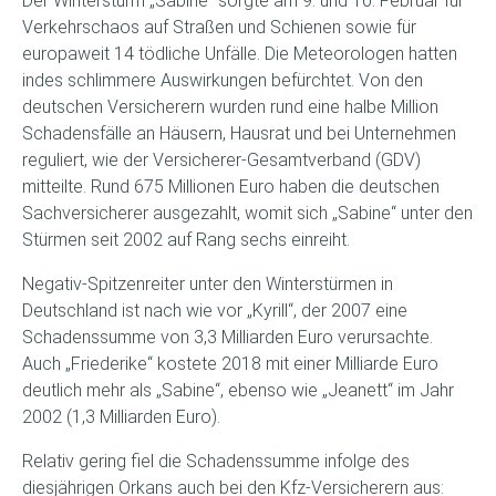
Der Wintersturm „Sabine“ sorgte am 9. und 10. Februar für
Verkehrschaos auf Straßen und Schienen sowie für
europaweit 14 tödliche Unfälle. Die Meteorologen hatten
indes schlimmere Auswirkungen befürchtet. Von den
deutschen Versicherern wurden rund eine halbe Million
Schadensfälle an Häusern, Hausrat und bei Unternehmen
reguliert, wie der Versicherer-Gesamtverband (GDV)
mitteilte. Rund 675 Millionen Euro haben die deutschen
Sachversicherer ausgezahlt, womit sich „Sabine“ unter den
Stürmen seit 2002 auf Rang sechs einreiht.
Negativ-Spitzenreiter unter den Winterstürmen in
Deutschland ist nach wie vor „Kyrill“, der 2007 eine
Schadenssumme von 3,3 Milliarden Euro verursachte.
Auch „Friederike“ kostete 2018 mit einer Milliarde Euro
deutlich mehr als „Sabine“, ebenso wie „Jeanett“ im Jahr
2002 (1,3 Milliarden Euro).
Relativ gering fiel die Schadenssumme infolge des
diesjährigen Orkans auch bei den Kfz-Versicherern aus: