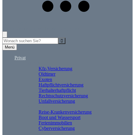
09217932629
Rufen Sie uns an, wir beraten Sie gerne!
Suche
Menü
Privat
Sach & KFZ
Kfz-Versicherung
Oldtimer
Exoten
Haftpflichtversicherung
Tierhalterhaftpflicht
Rechtsschutzversicherung
Unfallversicherung
Freizeit und Reise
Reise-Krankenversicherung
Boot und Wassersport
Ferienimmobilien
Cyberversicherung
Wohnung und Haus