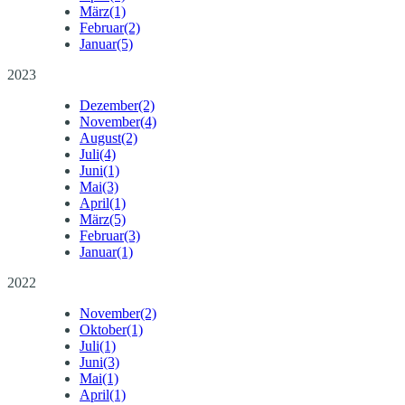
März
(1)
Februar
(2)
Januar
(5)
2023
Dezember
(2)
November
(4)
August
(2)
Juli
(4)
Juni
(1)
Mai
(3)
April
(1)
März
(5)
Februar
(3)
Januar
(1)
2022
November
(2)
Oktober
(1)
Juli
(1)
Juni
(3)
Mai
(1)
April
(1)