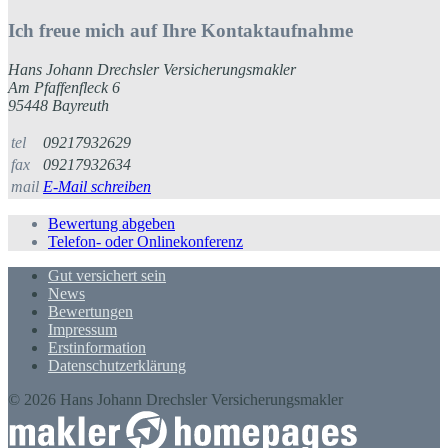
Ich freue mich auf Ihre Kontaktaufnahme
Hans Johann Drechsler Versicherungsmakler
Am Pfaffenfleck 6
95448 Bayreuth
tel
09217932629
fax
09217932634
mail
E-Mail schreiben
Bewertung abgeben
Telefon- oder Onlinekonferenz
Gut versichert sein
News
Bewertungen
Impressum
Erstinformation
Datenschutzerklärung
© 2026 Hans Johann Drechsler Versicherungsmakler