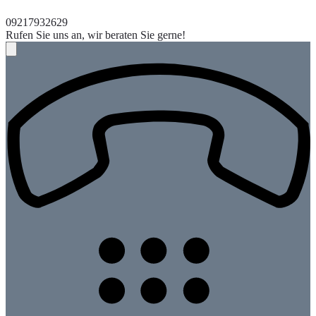
09217932629
Rufen Sie uns an, wir beraten Sie gerne!