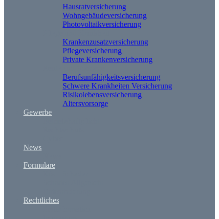
Hausratversicherung
Wohngebäudeversicherung
Photovoltaikversicherung
Pflege und Krankheit
Krankenzusatzversicherung
Pflegeversicherung
Private Krankenversicherung
Rente und Vorsorge
Berufs­unfähigkeitsversicherung
Schwere Krankheiten Versicherung
Risikolebensversicherung
Altersvorsorge
Gewerbe
Betriebshaftpflicht
Rechtsschutz
Cyber
News
News
Formulare
Kfz – Schaden
Schaden Allgemein
Datenänderung
Rechtliches
Erstinformation
Impressum