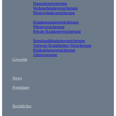
Hausratversicherung
Wohngebäudeversicherung
Photovoltaikversicherung
Pflege und Krankheit
Krankenzusatzversicherung
Pflegeversicherung
Private Krankenversicherung
Rente und Vorsorge
Berufs­unfähigkeitsversicherung
Schwere Krankheiten Versicherung
Risikolebensversicherung
Altersvorsorge
Gewerbe
Betriebshaftpflicht
Rechtsschutz
Cyber
News
News
Formulare
Kfz – Schaden
Schaden Allgemein
Datenänderung
Rechtliches
Erstinformation
Impressum