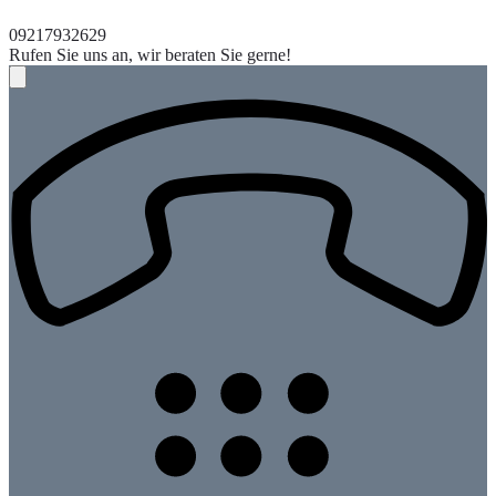
09217932629
Rufen Sie uns an, wir beraten Sie gerne!