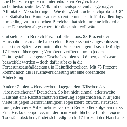
Die Deutschen gelten im internationalen Vergleich als
sicherheitsorientiertes Volk mit dementsprechend ausgeprägter
Affinität zu Versicherungen. Wie der „Verbraucherstichprobe 2018“
des Statistischen Bundesamtes zu entnehmen ist, trifft das allerdings
nur bedingt zu. In manchen Bereichen hat sich nur eine Minderheit
jener Deutschen abgesichert, für die es sinnvoll wäre.
Gut sieht es im Bereich Privathaftpflicht aus: 83 Prozent der
Haushalte hierzulande haben einen Regressschutz abgeschlossen,
das ist der Spitzenwert unter allen Versicherungen. Dass die übrigen
17 Prozent über genug Vermögen verfügen, um in jedem
Haftungsfall aus eigener Tasche bezahlen zu können, darf zwar
bezweifelt werden – doch dafür gibt es ja die
Forderungsausfalldeckung in Haftpflichtpolicen. Mit 75 Prozent
kommt auch die Hausratversicherung auf eine ordentliche
Abdeckung.
Andere Zahlen widersprechen dagegen dem Klischee des
„überversicherten“ Deutschen. So hat nicht einmal jeder zweite
Haushalt eine Rechtsschutzversicherung abgeschlossen. Nur jeder
vierte ist gegen Berufsunfähigkeit abgesichert, obwohl statistisch
rund jeder vierte Arbeitnehmer vor dem Rentenalter aufgeben muss.
Eine Risikolebenpolice, mit der man Hinterbliebene für den eigenen
Todesfall absichert, findet sich lediglich in 17 Prozent der Haushalte.