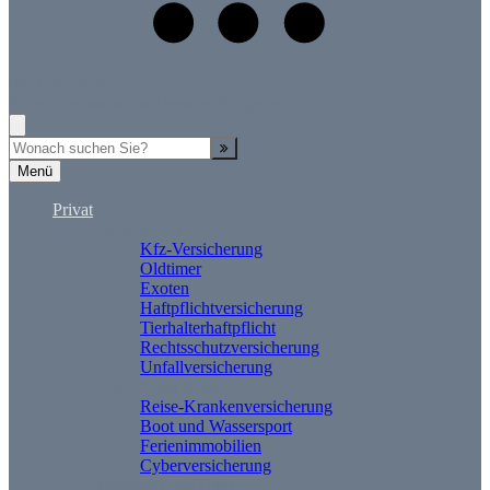
09217932629
Rufen Sie uns an, wir beraten Sie gerne!
Suche
Menü
Privat
Sach & KFZ
Kfz-Versicherung
Oldtimer
Exoten
Haftpflichtversicherung
Tierhalterhaftpflicht
Rechtsschutzversicherung
Unfallversicherung
Freizeit und Reise
Reise-Krankenversicherung
Boot und Wassersport
Ferienimmobilien
Cyberversicherung
Wohnung und Haus