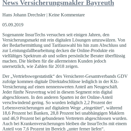
News Versicherungsmakler Bayreuth
Hans Johann Drechsler | Keine Kommentare
05.09.2019
Sogenannte InsurTechs versuchen seit einigen Jahren, den
Versicherungsmarkt mit rein digitalen Lösungen umzuwälzen. Von
der Bedarfsermittlung und Tarifauswahl bis hin zum Abschluss und
zur Leistungsfallbearbeitung decken die Online-Produkte ein
vielfältiges Spektrum ab und sollen persönliche Berater überflüssig
machen. Die bleiben für die allermeisten Kunden jedoch
unersetzlich, wie Zahlen für 2018 zeigen.
Der „Vertriebswegestatistik“ des Versicherer-Gesamtverbands GDV
zufolge kommen digitale Direktabschlüsse lediglich in der Kfz-
Versicherung auf einen nennenswerten Anteil am Neugeschäft.
Jeder fünfte Neuvertrag wird in diesem Segment rein digital
abgeschlossen. In den anderen Sparten ist der Online-Anteil
verschwindend gering. So wurden lediglich 2,2 Prozent der
Lebensversicherungen auf digitalem Wege „eingetütet“, während
18,6 Prozent bei Banken, 28,8 Prozent bei unabhängigen Maklern
und 46,9 Prozent bei gebundenen Vertretern abgeschlossen wurden.
Auch bei Krankenversicherungen bleiben die InsurTechs mit einem
Anteil von 7,6 Prozent im Bereich „unter ferner liefen“.