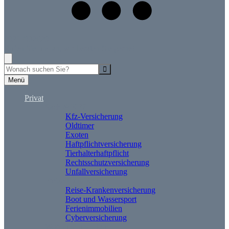
09217932629
Rufen Sie uns an, wir beraten Sie gerne!
Suche
Menü
Privat
Sach & KFZ
Kfz-Versicherung
Oldtimer
Exoten
Haftpflichtversicherung
Tierhalterhaftpflicht
Rechtsschutzversicherung
Unfallversicherung
Freizeit und Reise
Reise-Krankenversicherung
Boot und Wassersport
Ferienimmobilien
Cyberversicherung
Wohnung und Haus