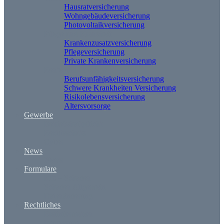
Hausratversicherung
Wohngebäudeversicherung
Photovoltaikversicherung
Pflege und Krankheit
Krankenzusatzversicherung
Pflegeversicherung
Private Krankenversicherung
Rente und Vorsorge
Berufs­unfähigkeitsversicherung
Schwere Krankheiten Versicherung
Risikolebensversicherung
Altersvorsorge
Gewerbe
Betriebshaftpflicht
Rechtsschutz
Cyber
News
News
Formulare
Kfz – Schaden
Schaden Allgemein
Datenänderung
Rechtliches
Erstinformation
Impressum