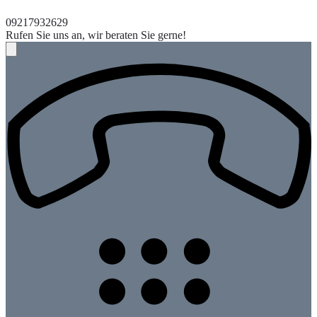
09217932629
Rufen Sie uns an, wir beraten Sie gerne!