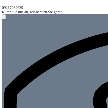
09217932629
Rufen Sie uns an, wir beraten Sie gerne!