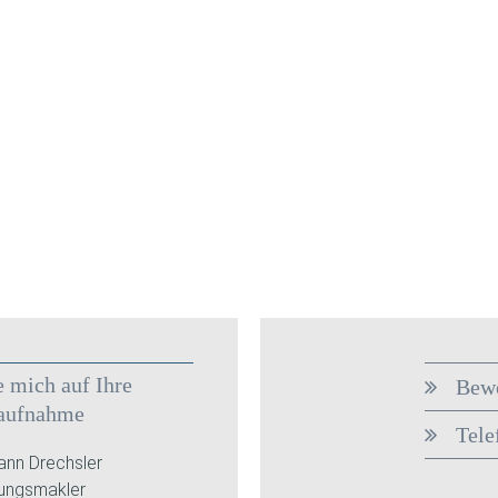
e mich auf Ihre
Bewe
aufnahme
Tele
nn Drechsler
rungsmakler