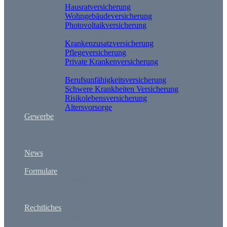
Hausratversicherung
Wohngebäudeversicherung
Photovoltaikversicherung
Pflege und Krankheit
Krankenzusatzversicherung
Pflegeversicherung
Private Krankenversicherung
Rente und Vorsorge
Berufs­unfähigkeitsversicherung
Schwere Krankheiten Versicherung
Risikolebensversicherung
Altersvorsorge
Gewerbe
Betriebshaftpflicht
Rechtsschutz
Cyber
News
News
Formulare
Kfz – Schaden
Schaden Allgemein
Datenänderung
Rechtliches
Erstinformation
Impressum