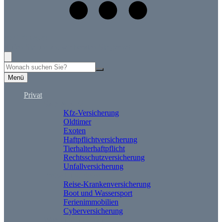
09217932629
Rufen Sie uns an, wir beraten Sie gerne!
Suche
Menü
Privat
Sach & KFZ
Kfz-Versicherung
Oldtimer
Exoten
Haftpflichtversicherung
Tierhalterhaftpflicht
Rechtsschutzversicherung
Unfallversicherung
Freizeit und Reise
Reise-Krankenversicherung
Boot und Wassersport
Ferienimmobilien
Cyberversicherung
Wohnung und Haus