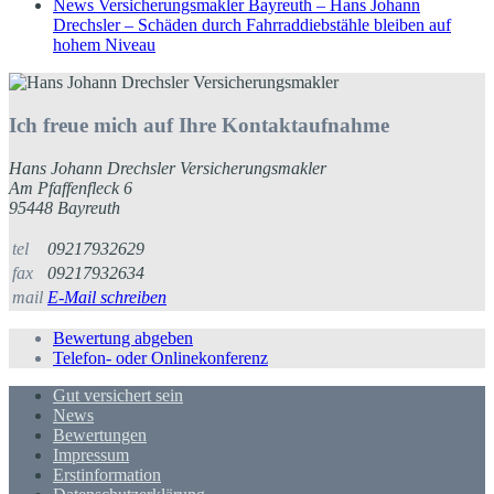
News Versicherungsmakler Bayreuth – Hans Johann
Drechsler – Schäden durch Fahrraddiebstähle bleiben auf
hohem Niveau
Ich freue mich auf Ihre Kontaktaufnahme
Hans Johann Drechsler Versicherungsmakler
Am Pfaffenfleck 6
95448 Bayreuth
tel
09217932629
fax
09217932634
mail
E-Mail schreiben
Bewertung abgeben
Telefon- oder Onlinekonferenz
Gut versichert sein
News
Bewertungen
Impressum
Erstinformation