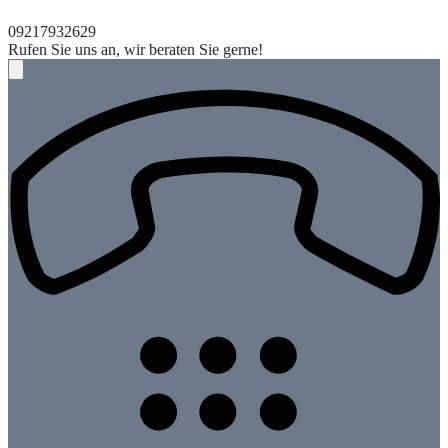
09217932629
Rufen Sie uns an, wir beraten Sie gerne!