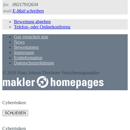
fax
09217932634
mail
E-Mail schreiben
Bewertung abgeben
Telefon- oder Onlinekonferenz
Gut versichert sein
News
Bewertungen
Impressum
Erstinformation
Datenschutzerklärung
© 2026 Hans Johann Drechsler Versicherungsmakler
Cyberrisiken
SCHLIEßEN
Cyberrisiken