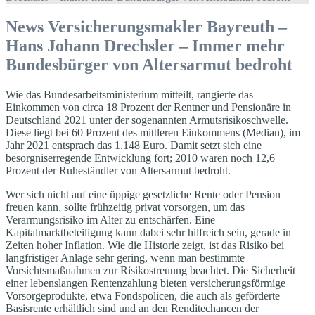
News Versicherungsmakler Bayreuth –
Hans Johann Drechsler – Immer mehr
Bundesbürger von Altersarmut bedroht
Wie das Bundesarbeitsministerium mitteilt, rangierte das
Einkommen von circa 18 Prozent der Rentner und Pensionäre in
Deutschland 2021 unter der sogenannten Armutsrisikoschwelle.
Diese liegt bei 60 Prozent des mittleren Einkommens (Median), im
Jahr 2021 entsprach das 1.148 Euro. Damit setzt sich eine
besorgniserregende Entwicklung fort; 2010 waren noch 12,6
Prozent der Ruheständler von Altersarmut bedroht.
Wer sich nicht auf eine üppige gesetzliche Rente oder Pension
freuen kann, sollte frühzeitig privat vorsorgen, um das
Verarmungsrisiko im Alter zu entschärfen. Eine
Kapitalmarktbeteiligung kann dabei sehr hilfreich sein, gerade in
Zeiten hoher Inflation. Wie die Historie zeigt, ist das Risiko bei
langfristiger Anlage sehr gering, wenn man bestimmte
Vorsichtsmaßnahmen zur Risikostreuung beachtet. Die Sicherheit
einer lebenslangen Rentenzahlung bieten versicherungsförmige
Vorsorgeprodukte, etwa Fondspolicen, die auch als geförderte
Basisrente erhältlich sind und an den Renditechancen der