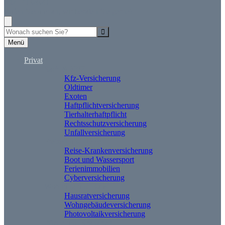
09217932629
Rufen Sie uns an, wir beraten Sie gerne!
Suche
Menü
Privat
Sach & KFZ
Kfz-Versicherung
Oldtimer
Exoten
Haftpflichtversicherung
Tierhalterhaftpflicht
Rechtsschutzversicherung
Unfallversicherung
Freizeit und Reise
Reise-Krankenversicherung
Boot und Wassersport
Ferienimmobilien
Cyberversicherung
Wohnung und Haus
Hausratversicherung
Wohngebäudeversicherung
Photovoltaikversicherung
Pflege und Krankheit