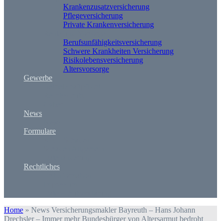
Krankenzusatzversicherung
Pflegeversicherung
Private Krankenversicherung
Rente und Vorsorge
Berufs­unfähigkeitsversicherung
Schwere Krankheiten Versicherung
Risikolebensversicherung
Altersvorsorge
Gewerbe
Betriebshaftpflicht
Rechtsschutz
Cyber
News
News
Formulare
Kfz – Schaden
Schaden Allgemein
Datenänderung
Rechtliches
Erstinformation
Impressum
Datenschutzerklärung
Home
»
News Versicherungsmakler Bayreuth – Hans Johann
Drechsler – Immer mehr Bundesbürger von Altersarmut bedroht