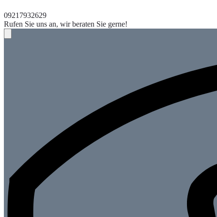
09217932629
Rufen Sie uns an, wir beraten Sie gerne!