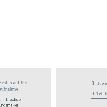
e mich auf Ihre
Bewe
aufnahme
Telef
nn Drechsler
rungsmakler