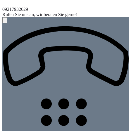
09217932629
Rufen Sie uns an, wir beraten Sie gerne!