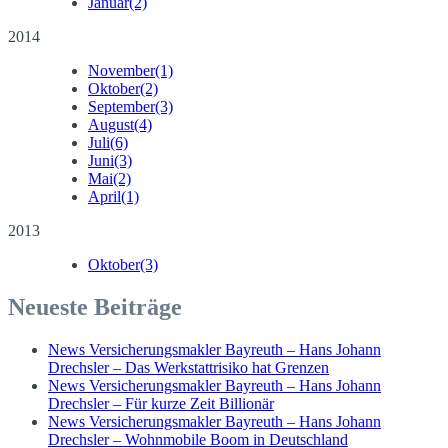
Januar
(2)
2014
November
(1)
Oktober
(2)
September
(3)
August
(4)
Juli
(6)
Juni
(3)
Mai
(2)
April
(1)
2013
Oktober
(3)
Neueste Beiträge
News Versicherungsmakler Bayreuth – Hans Johann
Drechsler – Das Werkstattrisiko hat Grenzen
News Versicherungsmakler Bayreuth – Hans Johann
Drechsler – Für kurze Zeit Billionär
News Versicherungsmakler Bayreuth – Hans Johann
Drechsler – Wohnmobile Boom in Deutschland