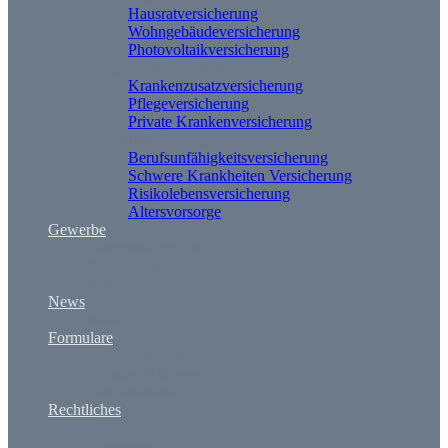
Hausratversicherung
Wohngebäudeversicherung
Photovoltaikversicherung
Pflege und Krankheit
Krankenzusatzversicherung
Pflegeversicherung
Private Krankenversicherung
Rente und Vorsorge
Berufs­unfähigkeitsversicherung
Schwere Krankheiten Versicherung
Risikolebensversicherung
Altersvorsorge
Gewerbe
Betriebshaftpflicht
Rechtsschutz
Cyber
News
News
Formulare
Kfz – Schaden
Schaden Allgemein
Datenänderung
Rechtliches
Erstinformation
Impressum