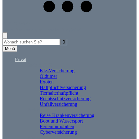
09217932629
Rufen Sie uns an, wir beraten Sie gerne!
Suche
Menü
Privat
Sach & KFZ
Kfz-Versicherung
Oldtimer
Exoten
Haftpflichtversicherung
Tierhalterhaftpflicht
Rechtsschutzversicherung
Unfallversicherung
Freizeit und Reise
Reise-Krankenversicherung
Boot und Wassersport
Ferienimmobilien
Cyberversicherung
Wohnung und Haus