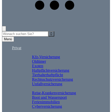
09217932629
Rufen Sie uns an, wir beraten Sie gerne!
Suche
Menü
Privat
Sach & KFZ
Kfz-Versicherung
Oldtimer
Exoten
Haftpflichtversicherung
Tierhalterhaftpflicht
Rechtsschutzversicherung
Unfallversicherung
Freizeit und Reise
Reise-Krankenversicherung
Boot und Wassersport
Ferienimmobilien
Cyberversicherung
Wohnung und Haus