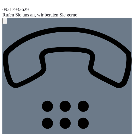
09217932629
Rufen Sie uns an, wir beraten Sie gerne!