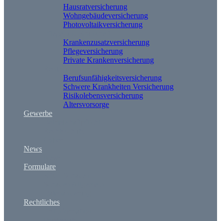
Hausratversicherung
Wohngebäudeversicherung
Photovoltaikversicherung
Pflege und Krankheit
Krankenzusatzversicherung
Pflegeversicherung
Private Krankenversicherung
Rente und Vorsorge
Berufs­unfähigkeitsversicherung
Schwere Krankheiten Versicherung
Risikolebensversicherung
Altersvorsorge
Gewerbe
Betriebshaftpflicht
Rechtsschutz
Cyber
News
News
Formulare
Kfz – Schaden
Schaden Allgemein
Datenänderung
Rechtliches
Erstinformation
Impressum