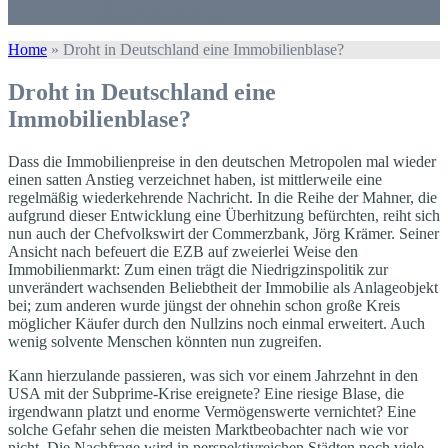
Datenschutzerklärung
Home
»
Droht in Deutschland eine Immobilienblase?
Droht in Deutschland eine
Immobilienblase?
Dass die Immobilienpreise in den deutschen Metropolen mal wieder
einen satten Anstieg verzeichnet haben, ist mittlerweile eine
regelmäßig wiederkehrende Nachricht. In die Reihe der Mahner, die
aufgrund dieser Entwicklung eine Überhitzung befürchten, reiht sich
nun auch der Chefvolkswirt der Commerzbank, Jörg Krämer. Seiner
Ansicht nach befeuert die EZB auf zweierlei Weise den
Immobilienmarkt: Zum einen trägt die Niedrigzinspolitik zur
unverändert wachsenden Beliebtheit der Immobilie als Anlageobjekt
bei; zum anderen wurde jüngst der ohnehin schon große Kreis
möglicher Käufer durch den Nullzins noch einmal erweitert. Auch
wenig solvente Menschen könnten nun zugreifen.
Kann hierzulande passieren, was sich vor einem Jahrzehnt in den
USA mit der Subprime-Krise ereignete? Eine riesige Blase, die
irgendwann platzt und enorme Vermögenswerte vernichtet? Eine
solche Gefahr sehen die meisten Marktbeobachter nach wie vor
nicht. Die Nachfrage wird in perspektivreichen Städten noch viele