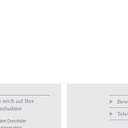
e mich auf Ihre
Bewe
aufnahme
Tele
nn Drechsler
rungsmakler