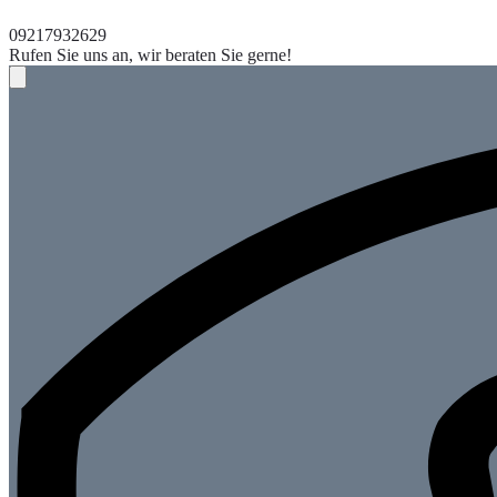
09217932629
Rufen Sie uns an, wir beraten Sie gerne!