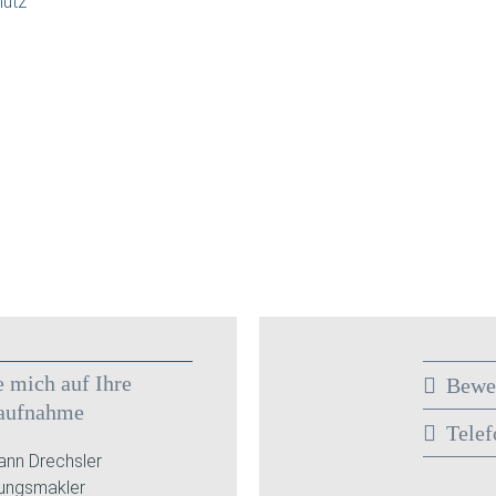
hutz
e mich auf Ihre
Bewe
aufnahme
Telef
nn Drechsler
rungsmakler