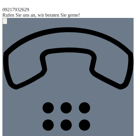
09217932629
Rufen Sie uns an, wir beraten Sie gerne!