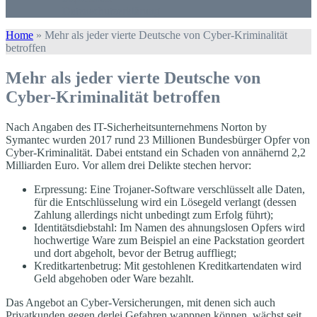
Datenschutzerklärung
Home
»
Mehr als jeder vierte Deutsche von Cyber-Kriminalität
betroffen
Mehr als jeder vierte Deutsche von
Cyber-Kriminalität betroffen
Nach Angaben des IT-Sicherheitsunternehmens Norton by
Symantec wurden 2017 rund 23 Millionen Bundesbürger Opfer von
Cyber-Kriminalität. Dabei entstand ein Schaden von annähernd 2,2
Milliarden Euro. Vor allem drei Delikte stechen hervor:
Erpressung: Eine Trojaner-Software verschlüsselt alle Daten,
für die Entschlüsselung wird ein Lösegeld verlangt (dessen
Zahlung allerdings nicht unbedingt zum Erfolg führt);
Identitätsdiebstahl: Im Namen des ahnungslosen Opfers wird
hochwertige Ware zum Beispiel an eine Packstation geordert
und dort abgeholt, bevor der Betrug auffliegt;
Kreditkartenbetrug: Mit gestohlenen Kreditkartendaten wird
Geld abgehoben oder Ware bezahlt.
Das Angebot an Cyber-Versicherungen, mit denen sich auch
Privatkunden gegen derlei Gefahren wappnen können, wächst seit