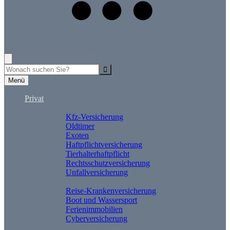
09217932629
Rufen Sie uns an, wir beraten Sie gerne!
Suche
Menü
Privat
Sach & KFZ
Kfz-Versicherung
Oldtimer
Exoten
Haftpflichtversicherung
Tierhalterhaftpflicht
Rechtsschutzversicherung
Unfallversicherung
Freizeit und Reise
Reise-Krankenversicherung
Boot und Wassersport
Ferienimmobilien
Cyberversicherung
Wohnung und Haus