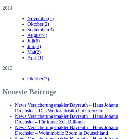
2014
November
(1)
Oktober
(2)
September
(3)
August
(4)
Juli
(6)
Juni
(3)
Mai
(2)
April
(1)
2013
Oktober
(3)
Neueste Beiträge
News Versicherungsmakler Bayreuth – Hans Johann
Drechsler – Das Werkstattrisiko hat Grenzen
News Versicherungsmakler Bayreuth – Hans Johann
Drechsler – Für kurze Zeit Billionär
News Versicherungsmakler Bayreuth – Hans Johann
Drechsler – Wohnmobile Boom in Deutschland
News Versicherungsmakler Bayreuth – Hans Johann