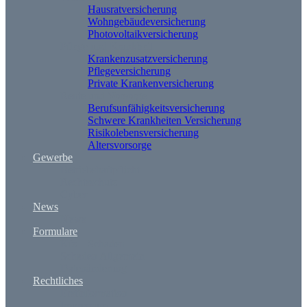
Hausratversicherung
Wohngebäudeversicherung
Photovoltaikversicherung
Pflege und Krankheit
Krankenzusatzversicherung
Pflegeversicherung
Private Krankenversicherung
Rente und Vorsorge
Berufs­unfähigkeitsversicherung
Schwere Krankheiten Versicherung
Risikolebensversicherung
Altersvorsorge
Gewerbe
Betriebshaftpflicht
Rechtsschutz
Cyber
News
News
Formulare
Kfz – Schaden
Schaden Allgemein
Datenänderung
Rechtliches
Erstinformation
Impressum