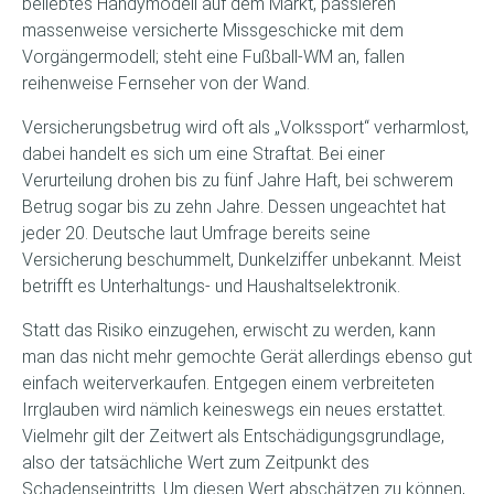
beliebtes Handymodell auf dem Markt, passieren
massenweise versicherte Missgeschicke mit dem
Vorgängermodell; steht eine Fußball-WM an, fallen
reihenweise Fernseher von der Wand.
Versicherungsbetrug wird oft als „Volkssport“ verharmlost,
dabei handelt es sich um eine Straftat. Bei einer
Verurteilung drohen bis zu fünf Jahre Haft, bei schwerem
Betrug sogar bis zu zehn Jahre. Dessen ungeachtet hat
jeder 20. Deutsche laut Umfrage bereits seine
Versicherung beschummelt, Dunkelziffer unbekannt. Meist
betrifft es Unterhaltungs- und Haushaltselektronik.
Statt das Risiko einzugehen, erwischt zu werden, kann
man das nicht mehr gemochte Gerät allerdings ebenso gut
einfach weiterverkaufen. Entgegen einem verbreiteten
Irrglauben wird nämlich keineswegs ein neues erstattet.
Vielmehr gilt der Zeitwert als Entschädigungsgrundlage,
also der tatsächliche Wert zum Zeitpunkt des
Schadenseintritts. Um diesen Wert abschätzen zu können,