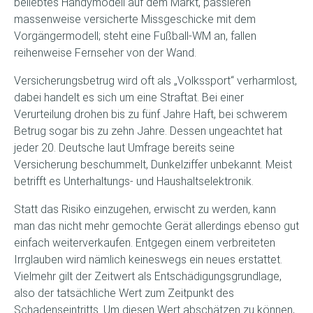
beliebtes Handymodell auf dem Markt, passieren
massenweise versicherte Missgeschicke mit dem
Vorgängermodell; steht eine Fußball-WM an, fallen
reihenweise Fernseher von der Wand.
Versicherungsbetrug wird oft als „Volkssport“ verharmlost,
dabei handelt es sich um eine Straftat. Bei einer
Verurteilung drohen bis zu fünf Jahre Haft, bei schwerem
Betrug sogar bis zu zehn Jahre. Dessen ungeachtet hat
jeder 20. Deutsche laut Umfrage bereits seine
Versicherung beschummelt, Dunkelziffer unbekannt. Meist
betrifft es Unterhaltungs- und Haushaltselektronik.
Statt das Risiko einzugehen, erwischt zu werden, kann
man das nicht mehr gemochte Gerät allerdings ebenso gut
einfach weiterverkaufen. Entgegen einem verbreiteten
Irrglauben wird nämlich keineswegs ein neues erstattet.
Vielmehr gilt der Zeitwert als Entschädigungsgrundlage,
also der tatsächliche Wert zum Zeitpunkt des
Schadenseintritts. Um diesen Wert abschätzen zu können,